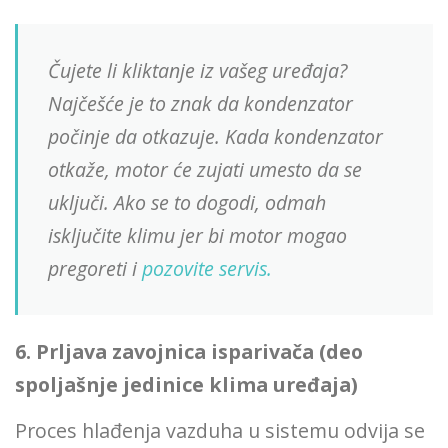
Čujete li kliktanje iz vašeg uređaja?
Najčešće je to znak da kondenzator
počinje da otkazuje. Kada kondenzator
otkaže, motor će zujati umesto da se
uključi. Ako se to dogodi, odmah
isključite klimu jer bi motor mogao
pregoreti i
pozovite servis.
6. Prljava zavojnica isparivača (deo
spoljašnje jedinice klima uređaja)
Proces hlađenja vazduha u sistemu odvija se