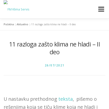
Skip
to
Menu
content
Početna
»
Aktuelno
»
11 razloga zašto klima ne hladi – II deo
SERVIS KLIMA
PRODAJA KLIMA
AKTUELNO
11 razloga zašto klima ne hladi – II
KONTAKT
O NAMA
deo
POSTED ON
26/07/2021
U nastavku prethodnog
teksta
, pišemo o
rešenjima koja se tiču klime koja ne hladi i