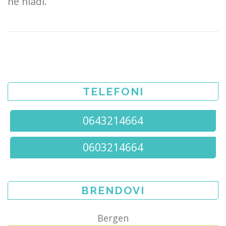
ne hladi.
TELEFONI
0643214664
0603214664
BRENDOVI
Bergen