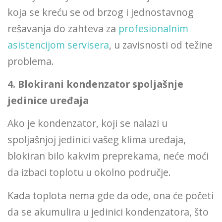
koja se kreću se od brzog i jednostavnog
rešavanja do zahteva za
profesionalnim
asistencijom servisera
, u zavisnosti od težine
problema.
4. Blokirani kondenzator spoljašnje
jedinice uređaja
Ako je kondenzator, koji se nalazi u
spoljašnjoj jedinici vašeg klima uređaja,
blokiran bilo kakvim preprekama, neće moći
da izbaci toplotu u okolno područje.
Kada toplota nema gde da ode, ona će početi
da se akumulira u jedinici kondenzatora, što