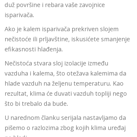
duž površine i rebara vaše zavojnice
isparivača.
Ako je kalem isparivača prekriven slojem
nečistoće ili prljavštine, iskusićete smanjenje
efikasnosti hlađenja.
Nečistoća stvara sloj izolacije između
vazduha i kalema, što otežava kalemima da
hlade vazduh na željenu temperaturu. Kao
rezultat, klima će duvati vazduh topliji nego
što bi trebalo da bude.
U narednom članku serijala nastavljamo da
pišemo o razlozima zbog kojih klima uređaj