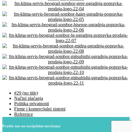
#29 (no title)
Načini plaćanja
Politika privatnosti
Firme i komercijalni sistemi
Reference
Pratite nas na socijalnim mrežama