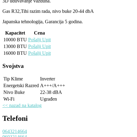
3D uduvavanje vazduha.
Gas R32,Tihi razim rada, nivo buke 20-44 dbA
Japanska tehnologija, Garancija 5 godina.
Kapacitet
Cena
10000 BTU
Pošalji Upit
13000 BTU
Pošalji Upit
16000 BTU
Pošalji Upit
Svojstva
Tip Klime
Inverter
Energetski Razred
A+++/A+++
Nivo Buke
22-38
dBA
Wi-Fi
Ugrađen
<< nazad na katalog
Telefoni
0643214664
0603214664