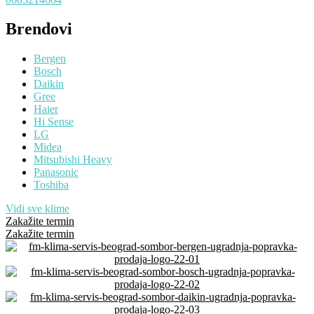
Brendovi
Bergen
Bosch
Daikin
Gree
Haier
Hi Sense
LG
Midea
Mitsubishi Heavy
Panasonic
Toshiba
Vidi sve klime
Zakažite termin
Zakažite termin