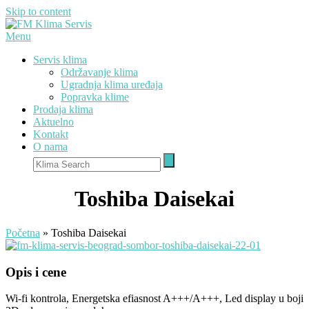
Skip to content
Menu
Servis klima
Održavanje klima
Ugradnja klima uređaja
Popravka klime
Prodaja klima
Aktuelno
Kontakt
O nama
Toshiba Daisekai
Početna
»
Toshiba Daisekai
Opis i cene
Wi-fi kontrola, Energetska efiasnost A+++/A+++, Led display u boji