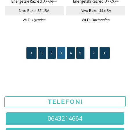
Energetski Razred:
A++/A++
Energetski Razred:
A++/A++
Nivo Buke:
35
dBA
Nivo Buke:
35
dBA
Wi-Fi:
Ugrađen
Wi-Fi:
Opcionalno
1
2
3
4
5
...
7
TELEFONI
0643214664