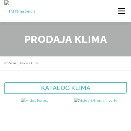
Skip
to
Menu
content
SERVIS KLIMA
PRODAJA KLIMA
AKTUELNO
PRODAJA KLIMA
KONTAKT
O NAMA
Početna
»
Prodaja klima
KATALOG KLIMA