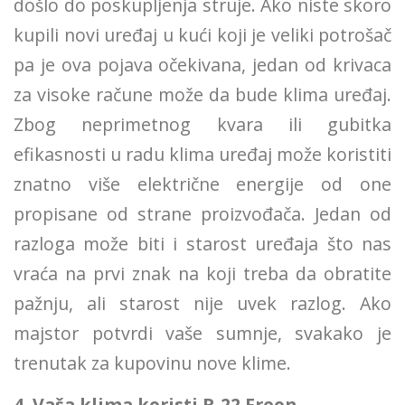
došlo do poskupljenja struje. Ako niste skoro
kupili novi uređaj u kući koji je veliki potrošač
pa je ova pojava očekivana, jedan od krivaca
za visoke račune može da bude klima uređaj.
Zbog neprimetnog kvara ili gubitka
efikasnosti u radu klima uređaj može koristiti
znatno više električne energije od one
propisane od strane proizvođača. Jedan od
razloga može biti i starost uređaja što nas
vraća na prvi znak na koji treba da obratite
pažnju, ali starost nije uvek razlog. Ako
majstor potvrdi vaše sumnje, svakako je
trenutak za kupovinu nove klime.
4. Vaša klima koristi R-22 Freon