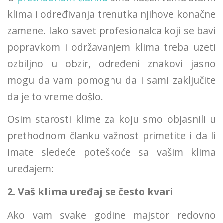
klima i određivanja trenutka njihove konačne
zamene. Iako savet profesionalca koji se bavi
popravkom i održavanjem klima treba uzeti
ozbiljno u obzir, određeni znakovi jasno
mogu da vam pomognu da i sami zaključite
da je to vreme došlo.
Osim starosti klime za koju smo objasnili u
prethodnom članku važnost primetite i da li
imate sledeće poteškoće sa vašim klima
uređajem:
2. Vaš klima uređaj se često kvari
Ako vam svake godine majstor redovno