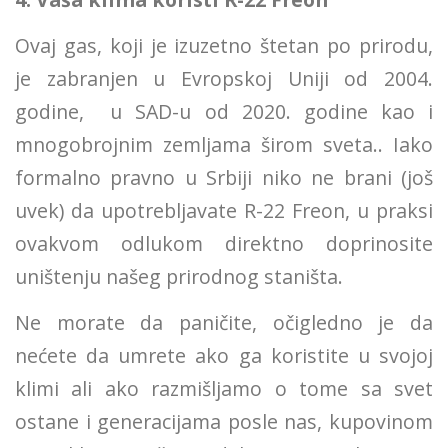
Ovaj gas, koji je izuzetno štetan po prirodu,
je zabranjen u Evropskoj Uniji od 2004.
godine, u SAD-u od 2020. godine kao i
mnogobrojnim zemljama širom sveta.. Iako
formalno pravno u Srbiji niko ne brani (još
uvek) da upotrebljavate R-22 Freon, u praksi
ovakvom odlukom direktno doprinosite
uništenju našeg prirodnog staništa.
Ne morate da paničite, očigledno je da
nećete da umrete ako ga koristite u svojoj
klimi ali ako razmišljamo o tome sa svet
ostane i generacijama posle nas, kupovinom