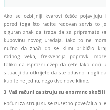
Ako se ozbiljniji kvarovi češće pojavljuju i
pored toga što radite redovan servis to je
siguran znak da treba da se pripremate za
kupovinu novog uređaja. Iako to ne mora
nužno da znači da se klimi približio kraj
radnog veka, frekvencija popravki može
toliko da isprazni džep da ćete lako doći u
situaciji da otkrijete da ste odavno mogli da
kupite ne jednu, nego dve nove klime.
3. Vaš računi za struju su enormno skočili
Računi za struju su se izuzetno povećali a nije