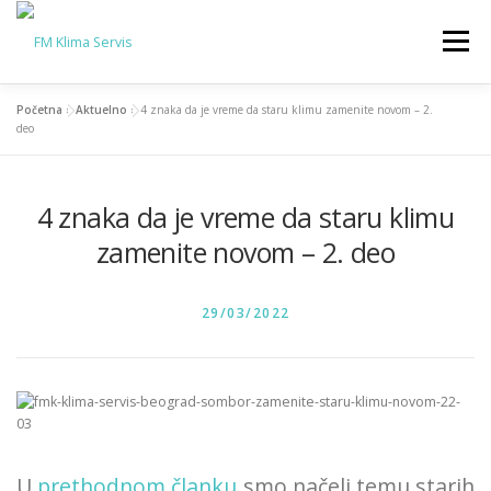
Skip
to
Menu
content
Početna
»
Aktuelno
»
4 znaka da je vreme da staru klimu zamenite novom – 2.
SERVIS KLIMA
PRODAJA KLIMA
AKTUELNO
deo
KONTAKT
4 znaka da je vreme da staru klimu
O NAMA
zamenite novom – 2. deo
POSTED ON
29/03/2022
U
prethodnom članku
smo načeli temu starih