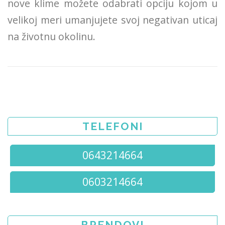
nove klime možete odabrati opciju kojom u
velikoj meri umanjujete svoj negativan uticaj
na životnu okolinu.
TELEFONI
0643214664
0603214664
BRENDOVI