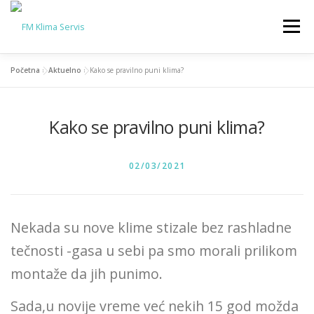
Skip
to
Menu
content
Početna
»
Aktuelno
»
Kako se pravilno puni klima?
SERVIS KLIMA
PRODAJA KLIMA
AKTUELNO
Kako se pravilno puni klima?
KONTAKT
O NAMA
POSTED ON
02/03/2021
Nekada su nove klime stizale bez rashladne
tečnosti -gasa u sebi pa smo morali prilikom
montaže da jih punimo.
Sada,u novije vreme već nekih 15 god možda