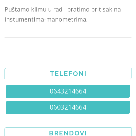
Puštamo klimu u rad i pratimo pritisak na
instumentima-manometrima.
TELEFONI
0643214664
0603214664
BRENDOVI