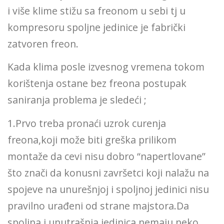
i više klime stižu sa freonom u sebi tj u
kompresoru spoljne jedinice je fabrički
zatvoren freon.
Kada klima posle izvesnog vremena tokom
korištenja ostane bez freona postupak
saniranja problema je sledeći ;
1.Prvo treba pronaći uzrok curenja
freona,koji može biti greška prilikom
montaže da cevi nisu dobro “napertlovane”
što znači da konusni završetci koji nalažu na
spojeve na unurešnjoj i spoljnoj jedinici nisu
pravilno urađeni od strane majstora.Da
spoljna i unutrašnja jedinica nemaju neko