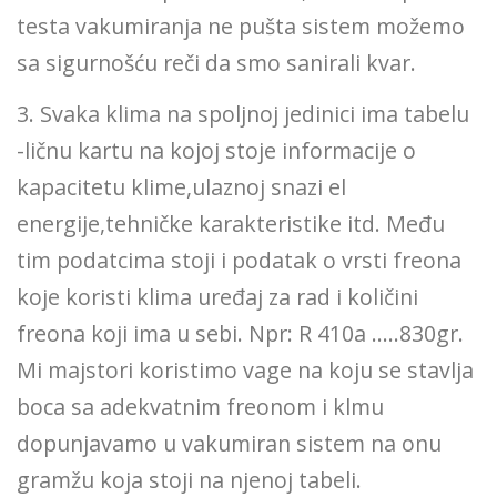
testa vakumiranja ne pušta sistem možemo
sa sigurnošću reči da smo sanirali kvar.
3. Svaka klima na spoljnoj jedinici ima tabelu
-ličnu kartu na kojoj stoje informacije o
kapacitetu klime,ulaznoj snazi el
energije,tehničke karakteristike itd. Među
tim podatcima stoji i podatak o vrsti freona
koje koristi klima uređaj za rad i količini
freona koji ima u sebi. Npr: R 410a …..830gr.
Mi majstori koristimo vage na koju se stavlja
boca sa adekvatnim freonom i klmu
dopunjavamo u vakumiran sistem na onu
gramžu koja stoji na njenoj tabeli.