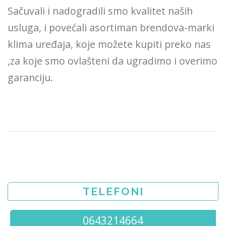
Sačuvali i nadogradili smo kvalitet naših
usluga, i povećali asortiman brendova-marki
klima uređaja, koje možete kupiti preko nas
,za koje smo ovlašteni da ugradimo i overimo
garanciju.
TELEFONI
0643214664