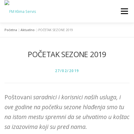
Skip
to
Menu
content
Početna
»
Aktuelno
»
POČETAK SEZONE 2019
SERVIS KLIMA
PRODAJA KLIMA
AKTUELNO
POČETAK SEZONE 2019
KONTAKT
O NAMA
POSTED ON
27/02/2019
Poštovani
saradnici i korisnici naših usluga, i
ove godine na početku sezone hlađenja smo tu
na istom mestu spremni da se uhvatimo u koštac
sa izazovima koji su pred nama.