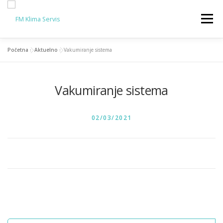
Skip
to
Menu
content
Početna
»
Aktuelno
»
Vakumiranje sistema
SERVIS KLIMA
PRODAJA KLIMA
AKTUELNO
Vakumiranje sistema
KONTAKT
O NAMA
POSTED ON
02/03/2021